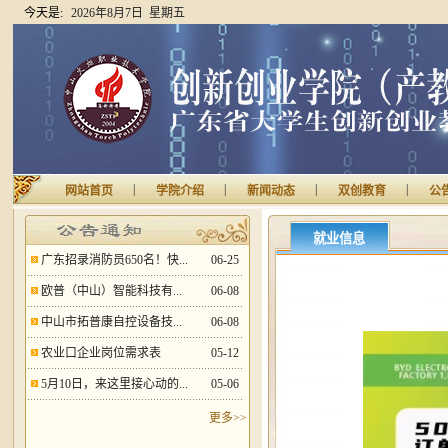
今天是:
2026年8月7日 星期五
|
|
|
|
网站首页
学院介绍
新闻动态
双创教育
公
就业信息
广东招录消防员650名！快...
06-25
欧普（中山）智能科技有...
06-08
中山市拓普康自控设备技...
06-08
农业口企业岗位需求表
05-12
5月10日，来这里接心动的...
05-06
更多>>