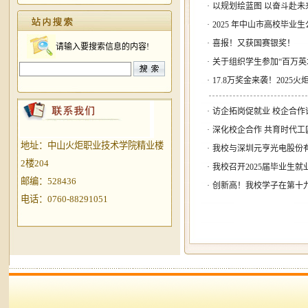
·
以规划绘蓝图 以奋斗赴未
·
2025 年中山市高校毕业
·
喜报！又获国赛银奖！
请输入要搜索信息的内容!
·
关于组织学生参加“百万英
·
17.8万奖金来袭！202
·
访企拓岗促就业 校企合作
·
深化校企合作 共育时代工
地址：中山火炬职业技术学院精业楼
·
我校与深圳元亨光电股份
2楼204
·
我校召开2025届毕业生
邮编：528436
·
创新高！我校学子在第十九
电话：0760-88291051