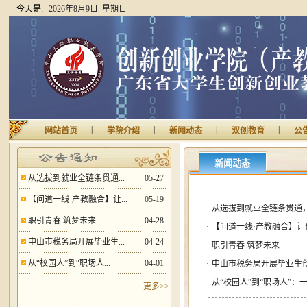
今天是:
2026年8月9日 星期日
|
|
|
|
网站首页
学院介绍
新闻动态
双创教育
公
新闻动态
从选拔到就业全链条贯通...
05-27
【问道一线·产教融合】让...
05-19
·
从选拔到就业全链条贯通
职引青春 筑梦未来
04-28
·
【问道一线·产教融合】让创
中山市税务局开展毕业生...
04-24
·
职引青春 筑梦未来
从“校园人”到“职场人...
04-01
·
中山市税务局开展毕业生
·
从“校园人”到“职场人”：
更多>>