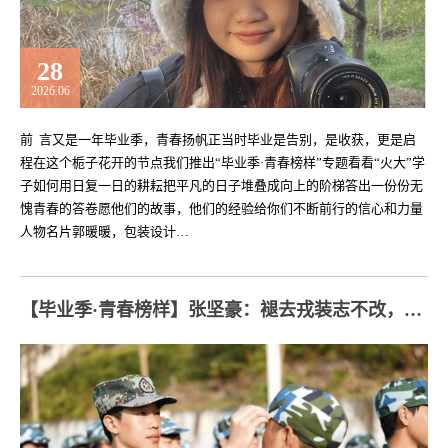
28
2026.06
前 言又是一年毕业季，青春扬帆正当时毕业是告别，是收获，更是启
程在这个栀子花开的节点我们推出“毕业季·青春榜样”专题看看“火大”学
子如何用日复一日的耕耘把平凡的日子堆叠成向上的阶梯答出一份份无
愧青春的答卷愿他们的故事，他们的经验给你们不断前行的信心和力量
人物名片郭暖暖，包装设计…
【毕业季·青春榜样】张坚豪：褪去戎装志不改，青春作笔写担当