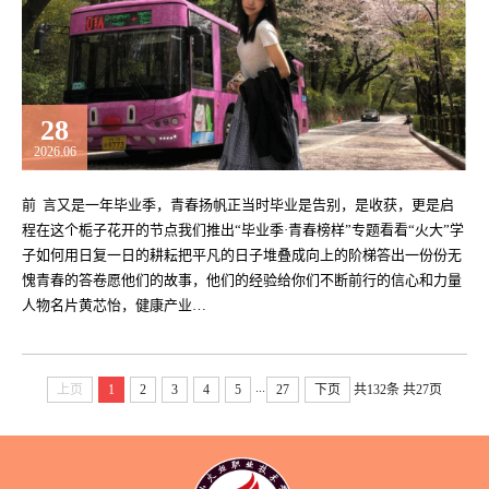
28
2026.06
前 言又是一年毕业季，青春扬帆正当时毕业是告别，是收获，更是启
程在这个栀子花开的节点我们推出“毕业季·青春榜样”专题看看“火大”学
子如何用日复一日的耕耘把平凡的日子堆叠成向上的阶梯答出一份份无
愧青春的答卷愿他们的故事，他们的经验给你们不断前行的信心和力量
人物名片黄芯怡，健康产业…
...
上页
1
2
3
4
5
27
下页
共132条
共27页