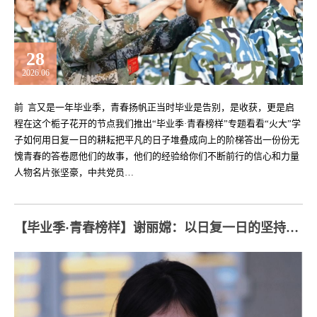
28
2026.06
前 言又是一年毕业季，青春扬帆正当时毕业是告别，是收获，更是启
程在这个栀子花开的节点我们推出“毕业季·青春榜样”专题看看“火大”学
子如何用日复一日的耕耘把平凡的日子堆叠成向上的阶梯答出一份份无
愧青春的答卷愿他们的故事，他们的经验给你们不断前行的信心和力量
人物名片张坚豪，中共党员…
【毕业季·青春榜样】谢丽嫦：以日复一日的坚持，汇聚奔涌向前的力量