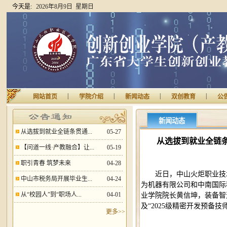
今天是:
2026年8月9日 星期日
|
|
|
|
网站首页
学院介绍
新闻动态
双创教育
公
新闻动态
从选拔到就业全链条贯通...
05-27
从选拔到就业全链
【问道一线·产教融合】让...
05-19
职引青春 筑梦未来
04-28
近日，中山火炬职业技
中山市税务局开展毕业生...
04-24
为机器有限公司和中南国际
从“校园人”到“职场人...
04-01
业学院院长黄信坤，装备智
及“2025级精密开发预备
更多>>