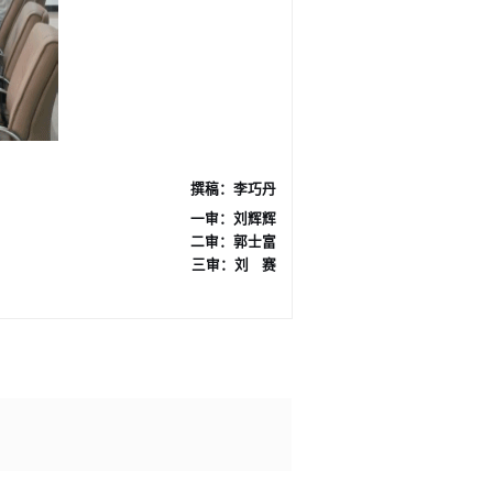
撰稿：李巧丹
一审：
刘辉辉
二审：
郭士富
三审：刘 赛