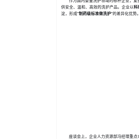
作为国内婴童洗护领域的标杆企业，爱
供安全、温和、高效的洗护产品。企业以
科
淀，形成
“
制药级标准做洗护
”的差异化优势
座谈会上，企业
重点
人力资源
部
冯经理