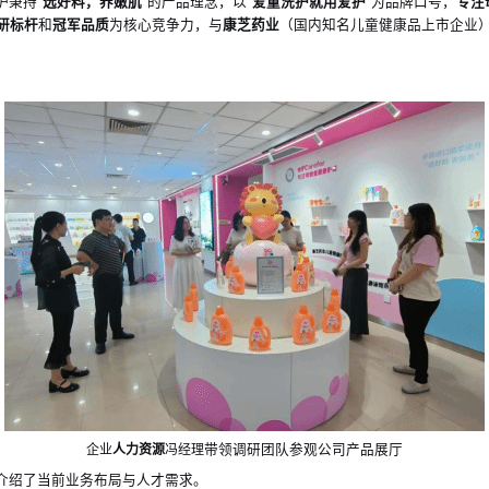
护秉持
“
选好料，养嫩肌
”的产品理念，以“
爱童洗护就用爱护
”为品牌口号，
专注
研标杆
和
冠军品质
为核心竞争力，与
康芝药业
（国内知名儿童健康品上市企业
。
企业
人力资源
冯经理
带领调研团队参观公司产品展厅
介绍了当前业务布局与人才需求。