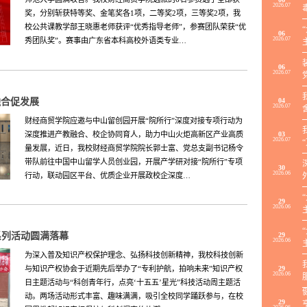
2026.07
奖，分别斩获特等奖、金笔奖各1项，二等奖2项，三等奖2项，我
校公共课教学部王晓惠老师获评“优秀指导老师”，参赛团队荣获“优
06
2026.07
秀团队奖”。赛事由广东省本科高校外语类专业…
06
2026.07
融合促发展
04
2026.07
财经商贸学院应邀与中山留创园开展“院所行”深度对接专项行动为
深度推进产教融合、校企协同育人，助力中山火炬高新区产业高质
03
2026.07
量发展，近日，我校财经商贸学院院长郭士富、党总支副书记杨令
带队前往中国中山留学人员创业园，开展产学研对接“院所行”专项
30
2026.06
行动，联动园区平台、优质企业开展政校企深度…
29
2026.06
系列活动圆满落幕
29
2026.06
为深入普及知识产权保护理念、弘扬科技创新精神，我校科技创新
与知识产权协会于近期先后举办了“专利护航，拍响未来”知识产权
29
2026.06
日主题活动与“科创青年行，点亮‘十五五’星光”科技活动周主题活
动。两场活动形式丰富、趣味满满，吸引全校同学踊跃参与，在校
29