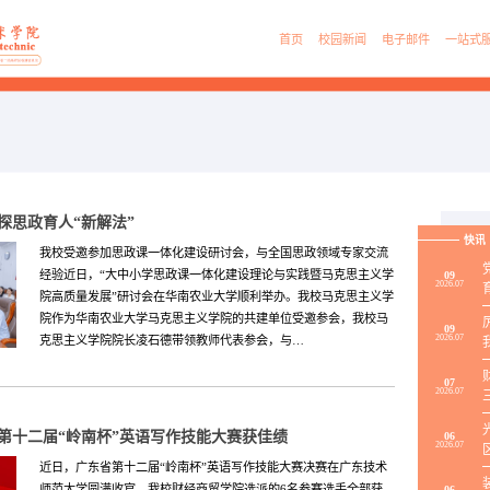
首页
校园新闻
电子邮件
一站式
探思政育人“新解法”
快讯
我校受邀参加思政课一体化建设研讨会，与全国思政领域专家交流
经验近日，“大中小学思政课一体化建设理论与实践暨马克思主义学
09
2026.07
院高质量发展”研讨会在华南农业大学顺利举办。我校马克思主义学
院作为华南农业大学马克思主义学院的共建单位受邀参会，我校马
09
2026.07
克思主义学院院长凌石德带领教师代表参会，与…
07
2026.07
第十二届“岭南杯”英语写作技能大赛获佳绩
06
2026.07
近日，广东省第十二届“岭南杯”英语写作技能大赛决赛在广东技术
师范大学圆满收官。我校财经商贸学院选派的6名参赛选手全部获
06