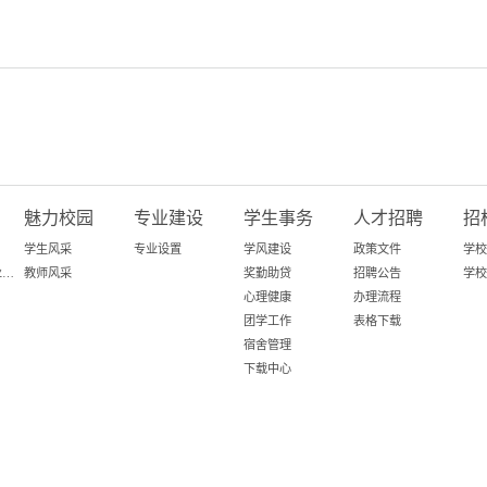
魅力校园
专业建设
学生事务
人才招聘
招
学生风采
专业设置
学风建设
政策文件
学校
百日攻坚-粤就业在行动
教师风采
奖勤助贷
招聘公告
学校
心理健康
办理流程
团学工作
表格下载
宿舍管理
下载中心