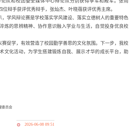
辩论队和校团委全媒体中心辩论队分别获得季军和殿军。张雨
四位辩手获评优秀辩手，张灿杰、叶晓蓓获评优秀主席。
示，学风辩论赛是学校落实学风建设、落实立德树人的重要特色
淬炼的思辨精神、协作意识融入学业与生活，自觉投身优良校
以赛促学，有效营造了校园勤学善思的文化氛围。下一步，我校
术文化活动，为学生搭建锻炼自我、展示才华的成长平台，助
理委员会
2026-06-08 09:51