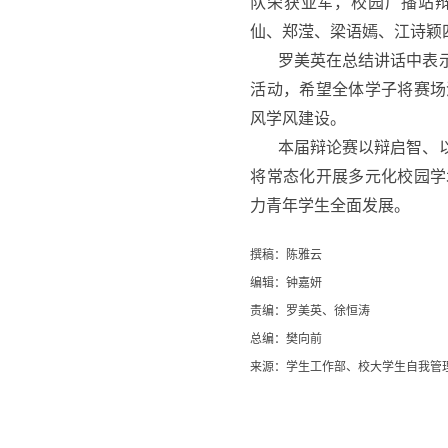
队荣获亚军，校园广播站
仙、郑滢、梁语嫣、江诗颖
罗美英在总结讲话中表
活动，希望全体学子将赛场
风学风建设。
本届辩论赛以辩启智、
将常态化开展多元化校园学
力青年学生全面发展。
撰稿：陈雅云
编辑：钟嘉妍
责编：罗美英、徐恒涛
总编：樊向前
来源：学生工作部、校大学生自我管