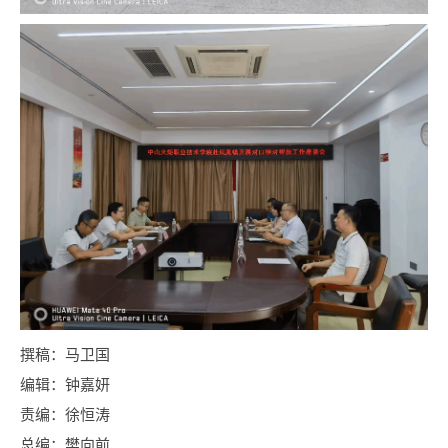
撰稿：马卫国
编辑：钟嘉妍
责编：徐恒涛
总编：樊向前