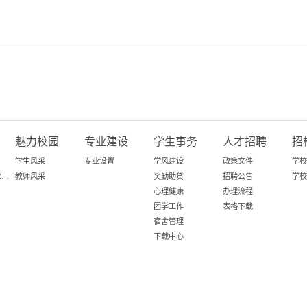
魅力校园
专业建设
学生事务
人才招聘
招
学生风采
专业设置
学风建设
政策文件
学校
百日攻坚-粤就业在行动
教师风采
奖勤助贷
招聘公告
学校
心理健康
办理流程
团学工作
表格下载
宿舍管理
下载中心