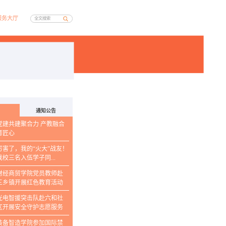
服务大厅
通知公告
党建共建聚合力 产教融合
育匠心
厉害了，我的“火大”战友！
我校三名入伍学子同...
财经商贸学院党员教师赴
三乡镇开展红色教育活动
光电智援突击队赴六和社
区开展安全守护志愿服务
装备智造学院参加国际禁