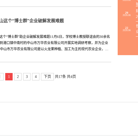
2026.06
29
2026.06
山这个“博士群”企业破解发展难题
22
2026.06
个“博士群”助企业破解发展难题11月6日，学校博士教授联谊会的30余名
，到港口镇中南村的中山市万华农业有限公司开展实地调研考察，并为企业
中山市万华农业有限公司是以火龙果种植、加工为主的现代农业企业，…
页
1
2
3
4
下页
共17条
共4页