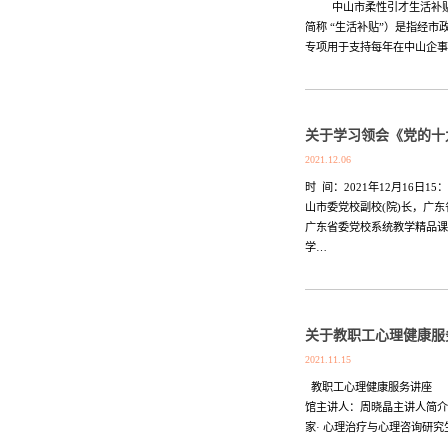
中山市柔性引才生活补贴实施
简称 “生活补贴”）是指经
专项用于支持每年在中山企事业
关于学习领会《党的十
2021.12.06
时 间：2021年12月16日
山市委党校副校(院)长，广
广东省委党校系统教学精品课
学…
关于教职工心理健康服
2021.11.15
教职工心理健康服务讲座 ​—
馆主讲人：周晓晶主讲人简介
家· 心理治疗与心理咨询研究