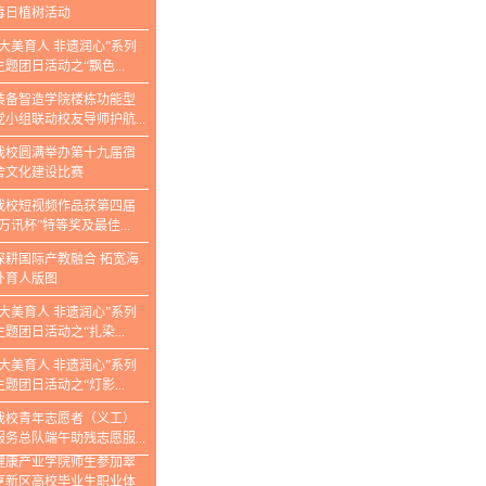
毒日植树活动
“大美育人 非遗润心”系列
主题团日活动之“飘色...
装备智造学院楼栋功能型
党小组联动校友导师护航...
我校圆满举办第十九届宿
舍文化建设比赛
我校短视频作品获第四届
“万讯杯”特等奖及最佳...
深耕国际产教融合 拓宽海
外育人版图
“大美育人 非遗润心”系列
主题团日活动之“扎染...
“大美育人 非遗润心”系列
主题团日活动之“灯影...
我校青年志愿者（义工）
服务总队端午助残志愿服...
健康产业学院师生参加翠
亨新区高校毕业生职业体