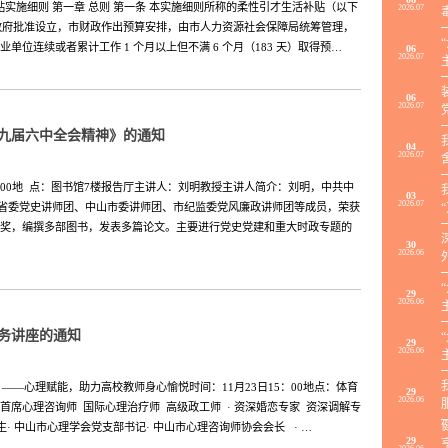
细则 第一章 总则 第一条 本实施细则所称的柔性引才生活补贴（以下
2026.07
市政府批准设立，市财政作出预算安排，由市人力资源社会保障局统筹管理，
单位连续或者累计工作 1 个月以上但不满 6 个月（183 天）取得预…
06
2026.07
06
2026.07
九届六中全会精神》的通知
04
2026.07
15：00地 点：图书馆7楼报告厅主讲人：刘明教授​主讲人简介：刘明，中共中
03
2026.07
东省委党史讲师团、中山市委讲师团、市纪监委党风廉政讲师团等成员，荣获
奖，编撰多部图书，发表多篇论文。主要进行党史党建和重大时政专题的
30
2026.06
29
2026.06
务讲座的通知
29
2026.06
—心理赋能，助力高校教师身心愉悦时间：11月23日15：00地点：体育
29
2026.06
首席心理咨询师 国际心理治疗师 高级政工师 · 资深婚恋专家 资深调解专
生· 中山市心理学会党支部书记· 中山市心理咨询师协会会长 · …
29