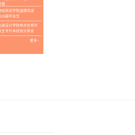
验营
财经商贸学院温情欢送
2026届毕业生
包装设计学院举办优秀毕
业生专升本经验分享会
更多>