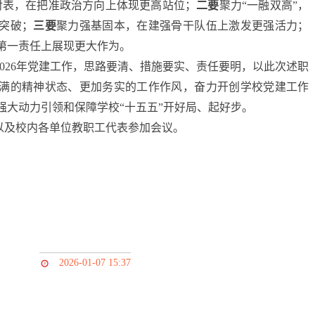
对表，在把准政治方向上体现更高站位；
二要
聚力“一融双高”，
突破；
三要
聚力强基固本，在建强骨干队伍上激发更强活力；
第一责任上展现更大作为。
2026年党建工作，思路要清、措施要实、责任要明，以此次述职
满的精神状态、更加务实的工作作风，奋力开创学校党建工作
强大动力引领和保障学校“十五五”开好局、起好步。
以及校内各单位教职工代表参加会议。
2026-01-07 15:37