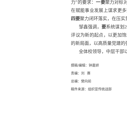
力”的要求：
一要
聚力对标
在赋能事业发展上谋求更多
四要
聚力闭环落实，在压实
邹鑫强调，
要
系统谋划
评议为新的起点，以更加饱
的新局面，以高质量党建的
全体校领导，中层干部
撰稿/编辑：钟嘉妍
责编：刘 赛
总编：樊向前
稿件来源：组织宣传统战部