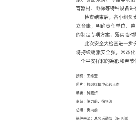
育器材、电梯等特种设备进
检查结束后，各小组负
立台账，明确责任单位、整
的制定专项方案，落实临时
此次安全大检查进一步
将持续绷紧安全弦，常态化
一个平安祥和的寒假和春节
撰稿：王维奎
照片：校融媒体中心郭玉杰
编辑：钟嘉妍
责编：陈力蔚、徐恒涛
总编：樊向前
稿件来源：总务后勤部（保卫部）