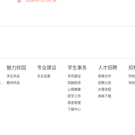
2026-01-22 09:58
魅力校园
专业建设
学生事务
人才招聘
招
学生风采
专业设置
学风建设
政策文件
学校
百日攻坚-粤就业在行动
教师风采
奖勤助贷
招聘公告
学校
心理健康
办理流程
团学工作
表格下载
宿舍管理
下载中心