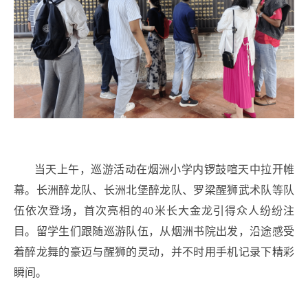
当天上午，巡游活动在烟洲小学内锣鼓喧天中拉开帷
幕。长洲醉龙队、长洲北堡醉龙队、罗梁醒狮武术队等队
伍依次登场，首次亮相的40米长大金龙引得众人纷纷注
目。留学生们跟随巡游队伍，从烟洲书院出发，沿途感受
着醉龙舞的豪迈与醒狮的灵动，并不时用手机记录下精彩
瞬间。