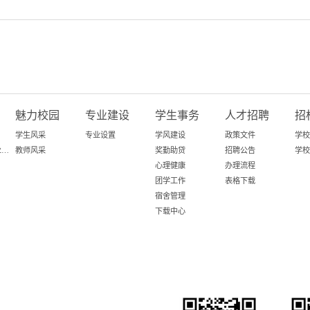
魅力校园
专业建设
学生事务
人才招聘
招
学生风采
专业设置
学风建设
政策文件
学校
百日攻坚-粤就业在行动
教师风采
奖勤助贷
招聘公告
学校
心理健康
办理流程
团学工作
表格下载
宿舍管理
下载中心