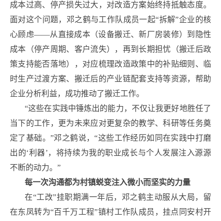
成本过高、停产损失过大，对改造方案始终持抵触态度。
面对这个问题，邓之鹤与工作队成员一起“拆解”企业的核
心顾虑——从直接成本（设备搬迁、新厂房装修）到隐性
成本（停产周期、客户流失），再到长期担忧（搬迁后政
策支持能否落地），对应梳理改造政策中的补贴细则、临
时生产过渡方案、搬迁后的产业链配套支持等资源，帮助
企业分析利益，成功推动了搬迁工作。
“这些在实践中锤炼出的能力，不仅让我更好地胜任了
当下的工作，更为未来应对更复杂的教学、科研等任务奠
定了基础。”邓之鹤说，“这些工作经历如同在实践中打磨
出的‘利器’，将持续为我的职业成长与个人发展注入源源
不断的动力。”
每一次沟通都为村镇蜕变注入微小而坚实的力量
在“工改”挂职期满一年后，邓之鹤主动服从大局，留
在东凤转为“百千万工程”镇村工作队成员，挂点同安村开