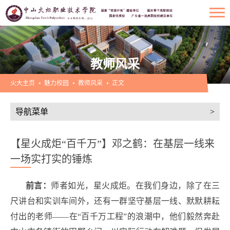
教师风采
火大主页
魅力校园
教师风采
正文
导航菜单
>
【星火成炬“百千万”】邓之鹤：在基层一线来
一场实打实的锤炼
前言：
师者如光，星火成炬。在我们身边，除了在三
尺讲台和实训车间外，还有一群坚守基层一线、默默耕耘
付出的老师——在“百千万工程”的浪潮中，他们毅然奔赴